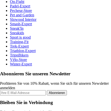
On-Fight
Padel-Expert
Pecheur-Store
Pet and Garden
Slowood Interior
Smash-Expert
Sneak'In
Sneakids
Sport is good
Training-Fit
Trek-Expert
Triathlon-Expert
TripnBikers
Vélo-Store
Winter-Expert
Abonnieren Sie unseren Newsletter
Profitieren Sie von 10% Rabatt, wenn Sie sich für unseren Newsletter
anmelden
Abonnieren
Bleiben Sie in Verbindung