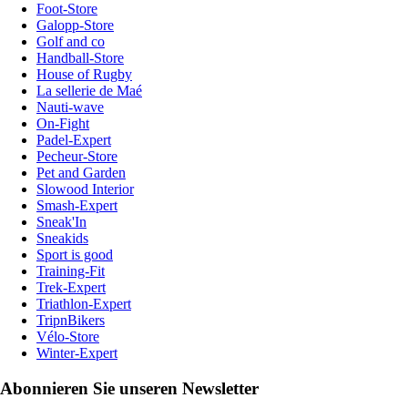
Foot-Store
Galopp-Store
Golf and co
Handball-Store
House of Rugby
La sellerie de Maé
Nauti-wave
On-Fight
Padel-Expert
Pecheur-Store
Pet and Garden
Slowood Interior
Smash-Expert
Sneak'In
Sneakids
Sport is good
Training-Fit
Trek-Expert
Triathlon-Expert
TripnBikers
Vélo-Store
Winter-Expert
Abonnieren Sie unseren Newsletter