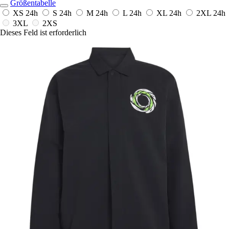
Größentabelle
XS
24h
S
24h
M
24h
L
24h
XL
24h
2XL
24h
3XL
2XS
Dieses Feld ist erforderlich