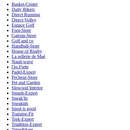
Basket-Center
Daily Bikers
Direct Running
Direct-Volley
Espace Golf
Foot-Store
Galopp-Store
Golf and co
Handball-Store
House of Rugby
La sellerie de Maé
Nauti-wave
On-Fight
Padel-Expert
Pecheur-Store
Pet and Garden
Slowood Interior
Smash-Expert
Sneak'In
Sneakids
Sport is good
Training-Fit
Trek-Expert
Triathlon-Expert
TripnBikers