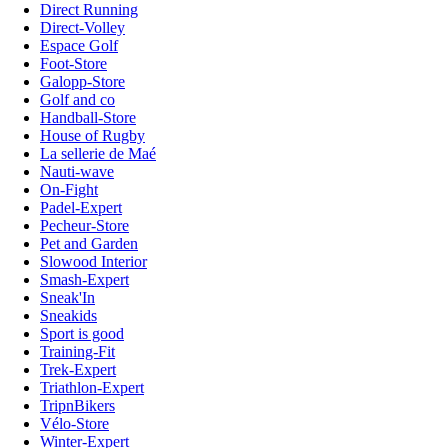
Direct Running
Direct-Volley
Espace Golf
Foot-Store
Galopp-Store
Golf and co
Handball-Store
House of Rugby
La sellerie de Maé
Nauti-wave
On-Fight
Padel-Expert
Pecheur-Store
Pet and Garden
Slowood Interior
Smash-Expert
Sneak'In
Sneakids
Sport is good
Training-Fit
Trek-Expert
Triathlon-Expert
TripnBikers
Vélo-Store
Winter-Expert