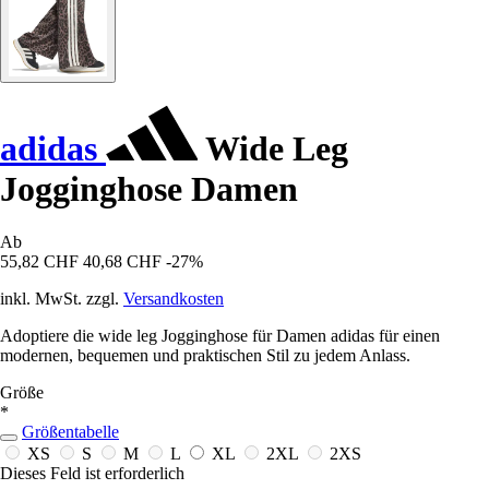
adidas
Wide Leg
Jogginghose Damen
Ab
55,82 CHF
40,68 CHF
-27%
inkl. MwSt. zzgl.
Versandkosten
Adoptiere die wide leg Jogginghose für Damen adidas für einen
modernen, bequemen und praktischen Stil zu jedem Anlass.
Größe
*
Größentabelle
XS
S
M
L
XL
2XL
2XS
Dieses Feld ist erforderlich