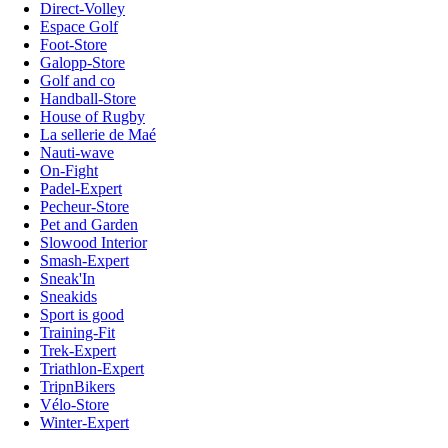
Direct-Volley
Espace Golf
Foot-Store
Galopp-Store
Golf and co
Handball-Store
House of Rugby
La sellerie de Maé
Nauti-wave
On-Fight
Padel-Expert
Pecheur-Store
Pet and Garden
Slowood Interior
Smash-Expert
Sneak'In
Sneakids
Sport is good
Training-Fit
Trek-Expert
Triathlon-Expert
TripnBikers
Vélo-Store
Winter-Expert