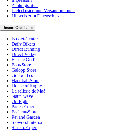
Impressum
Zahlungsarten
Lieferkosten und Versandoptionen
Hinweis zum Datenschutz
Unsere Geschäfte
Basket-Center
Daily Bikers
Direct Running
Direct-Volley
Espace Golf
Foot-Store
Galopp-Store
Golf and co
Handball-Store
House of Rugby
La sellerie de Maé
Nauti-wave
On-Fight
Padel-Expert
Pecheur-Store
Pet and Garden
Slowood Interior
Smash-Expert