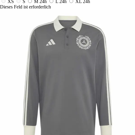
XS
S
M
24h
L
24h
XL
24h
Dieses Feld ist erforderlich