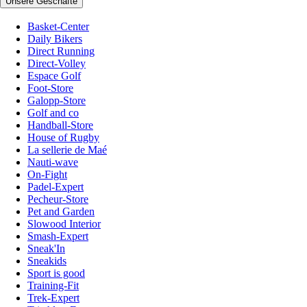
Unsere Geschäfte
Basket-Center
Daily Bikers
Direct Running
Direct-Volley
Espace Golf
Foot-Store
Galopp-Store
Golf and co
Handball-Store
House of Rugby
La sellerie de Maé
Nauti-wave
On-Fight
Padel-Expert
Pecheur-Store
Pet and Garden
Slowood Interior
Smash-Expert
Sneak'In
Sneakids
Sport is good
Training-Fit
Trek-Expert