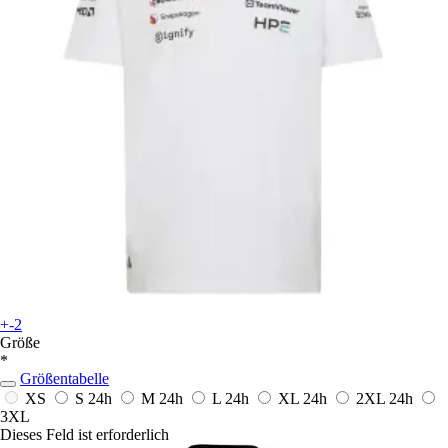
+-2
Größe
*
Größentabelle
XS
S
24h
M
24h
L
24h
XL
24h
2XL
24h
3XL
Dieses Feld ist erforderlich