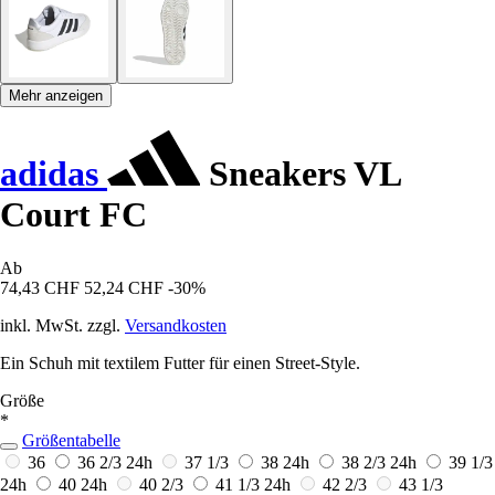
Mehr anzeigen
adidas
Sneakers VL
Court FC
Ab
74,43 CHF
52,24 CHF
-30%
inkl. MwSt. zzgl.
Versandkosten
Ein Schuh mit textilem Futter für einen Street-Style.
Größe
*
Größentabelle
36
36 2/3
24h
37 1/3
38
24h
38 2/3
24h
39 1/3
24h
40
24h
40 2/3
41 1/3
24h
42 2/3
43 1/3