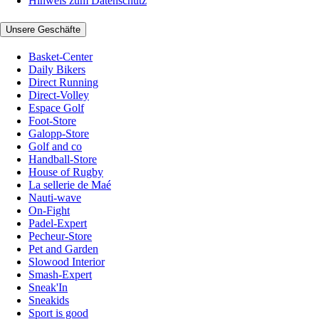
Hinweis zum Datenschutz
Unsere Geschäfte
Basket-Center
Daily Bikers
Direct Running
Direct-Volley
Espace Golf
Foot-Store
Galopp-Store
Golf and co
Handball-Store
House of Rugby
La sellerie de Maé
Nauti-wave
On-Fight
Padel-Expert
Pecheur-Store
Pet and Garden
Slowood Interior
Smash-Expert
Sneak'In
Sneakids
Sport is good