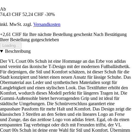
Ab
74,43 CHF
52,24 CHF
-30%
inkl. MwSt. zzgl.
Versandkosten
+2,61 CHF
für Ihre nächste Bestellung geschenkt
Nach Bestätigung
Ihrer Bestellung gutgeschrieben
Loading...
Beschreibung
Der VL Court 00s Schuh ist eine Hommage an das Erbe von adidas
und vereint das ikonische T-Design mit der modernen Fußballästhetik.
Für diejenigen, die Stil und Komfort schätzen, ist dieser Schuh für die
Stadt konzipiert und bietet einen neuen Ansatz für lässige Schuhe. Das
Obermaterial aus Leder und synthetischen Materialien sorgt für
Langlebigkeit und einen stylischen Look. Das Textilfutter erhöht den
Komfort, wodurch dieses Modell perfekt für längeres Tragen ist. Die
Gummi-Außensohle bietet hervorragenden Grip und ist ideal für
städtische Umgebungen. Die Schnürverschluss garantiert eine
anpassbare Passform für mehr Halt und Komfort. Das Design zeigt die
klassischen 3 Streifen an den Seiten und ein lineares Logo an Ferse
und Zunge, das das zeitlose Logo von adidas feiert. Egal, ob du einen
entspannten Tag verbringst oder dich mit Freunden triffst, der VL
Court 00s Schuh ist deine erste Wahl für Stil und Komfort. Übernimm