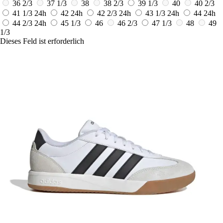
36 2/3
37 1/3
38
38 2/3
39 1/3
40
40 2/3
41 1/3
24h
42
24h
42 2/3
24h
43 1/3
24h
44
24h
44 2/3
24h
45 1/3
46
46 2/3
47 1/3
48
49
1/3
Dieses Feld ist erforderlich