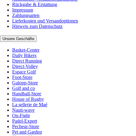
Rückgabe & Erstattung
Impressum
Zahlungsarten
Lieferkosten und Versandoptionen
Hinweis zum Datenschutz
Unsere Geschäfte
Basket-Center
Daily Bikers
Direct Running
Direct-Volley
Espace Golf
Foot-Store
Galopp-Store
Golf and co
Handball-Store
House of Rugby
La sellerie de Maé
Nauti-wave
On-Fight
Padel-Expert
Pecheur-Store
Pet and Garden