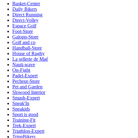
Basket-Center
Daily Bikers
Direct Running
Direct-Volley
Espace Golf
Foot-Store
Galopp-Store
Golf and co
Handball-Store
House of Rugby
La sellerie de Maé
Nauti-wave
On-Fight
Padel-Expert
Pecheur-Store
Pet and Garden
Slowood Interior
Smash-Expert
Sneak'In
Sneakids
Sport is good
Training-Fit
Trek-Expert
Triathlon-Expert
TripnBikers