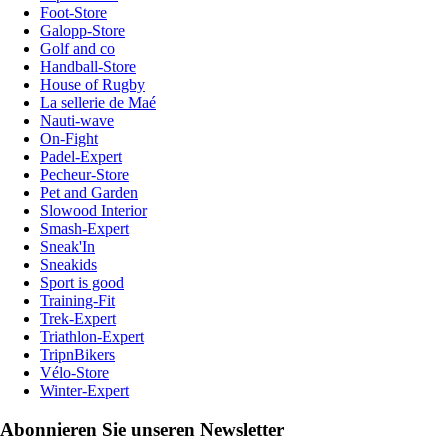
Foot-Store
Galopp-Store
Golf and co
Handball-Store
House of Rugby
La sellerie de Maé
Nauti-wave
On-Fight
Padel-Expert
Pecheur-Store
Pet and Garden
Slowood Interior
Smash-Expert
Sneak'In
Sneakids
Sport is good
Training-Fit
Trek-Expert
Triathlon-Expert
TripnBikers
Vélo-Store
Winter-Expert
Abonnieren Sie unseren Newsletter