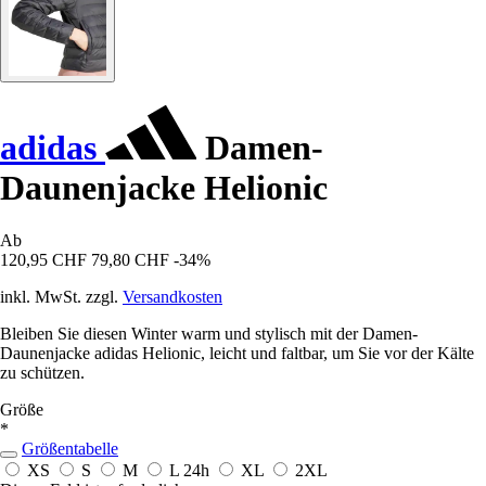
adidas
Damen-
Daunenjacke Helionic
Ab
120,95 CHF
79,80 CHF
-34%
inkl. MwSt. zzgl.
Versandkosten
Bleiben Sie diesen Winter warm und stylisch mit der Damen-
Daunenjacke adidas Helionic, leicht und faltbar, um Sie vor der Kälte
zu schützen.
Größe
*
Größentabelle
XS
S
M
L
24h
XL
2XL