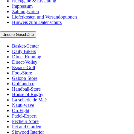
Rückgabe & Erstattung
Impressum
Zahlungsarten
Lieferkosten und Versandoptionen
Hinweis zum Datenschutz
Unsere Geschäfte
Basket-Center
Daily Bikers
Direct Running
Direct-Volley
Espace Golf
Foot-Store
Galopp-Store
Golf and co
Handball-Store
House of Rugby
La sellerie de Maé
Nauti-wave
On-Fight
Padel-Expert
Pecheur-Store
Pet and Garden
Slowood Interior