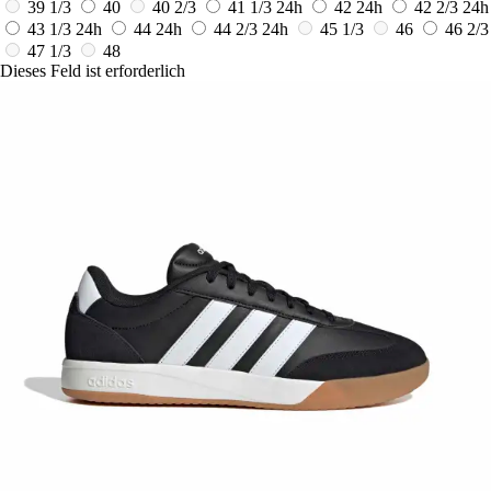
39 1/3
40
40 2/3
41 1/3
24h
42
24h
42 2/3
24h
43 1/3
24h
44
24h
44 2/3
24h
45 1/3
46
46 2/3
47 1/3
48
Dieses Feld ist erforderlich