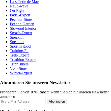
La sellerie de Maé
Nauti-wave
On-Fight
Padel-Expert
Pecheur-Store
Pet and Garden
Slowood Interior
Smash-Expert
Sneak'In
Sneakids
Sport is good
Training-Fit
Trek-Expert
Triathlon-Expert
TripnBikers
Vélo-Store
Winter-Expert
Abonnieren Sie unseren Newsletter
Profitieren Sie von 10% Rabatt, wenn Sie sich für unseren Newsletter
anmelden
Abonnieren