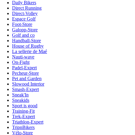
Daily Bikers
Direct Running
Direct-Volley
Espace Golf
Foot-Store
Galopp-Store
Golf and co
Handball-Store
House of Rugby
La sellerie de Maé
Nauti-wave
On-Fight
Padel-Expert
Pecheur-Store
Pet and Garden
Slowood Interior
Smash-Expert
Sneak'In
Sneakids
Sport is good
Training-Fit
Trek-Expert
Triathlon-Expert
TripnBikers
Vélo-Store