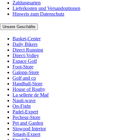
Zahlungsarten
Lieferkosten und Versandoptionen
Hinweis zum Datenschutz
Unsere Geschäfte
Basket-Center
Daily Bikers
Direct Running
Direct-Volley
Espace Golf
Foot-Store
Galopp-Store
Golf and co
Handball-Store
House of Rugby
La sellerie de Maé
Nauti-wave
On-Fight
Padel-Expert
Pecheur-Store
Pet and Garden
Slowood Interior
Smash-Expert
Sneak'In