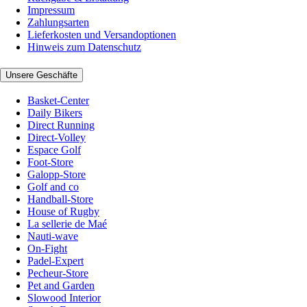
Impressum
Zahlungsarten
Lieferkosten und Versandoptionen
Hinweis zum Datenschutz
Unsere Geschäfte
Basket-Center
Daily Bikers
Direct Running
Direct-Volley
Espace Golf
Foot-Store
Galopp-Store
Golf and co
Handball-Store
House of Rugby
La sellerie de Maé
Nauti-wave
On-Fight
Padel-Expert
Pecheur-Store
Pet and Garden
Slowood Interior