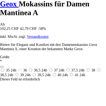
Geox
Mokassins für Damen
Mantinea A
Ab
102,25 CHF
42,79 CHF
-58%
inkl. MwSt. zzgl.
Versandkosten
Bieten Sie Eleganz und Komfort mit den Damenmokassins Geox
Mantinea A, einer Kreation der bekannten Marke Geox.
Größe
*
35
24h
36
36,5
24h
37
24h
37,5
24h
38
38,5
24h
39
24h
39,5
24h
40
24h
41
24h
Dieses Feld ist erforderlich