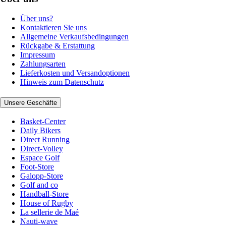
Über uns?
Kontaktieren Sie uns
Allgemeine Verkaufsbedingungen
Rückgabe & Erstattung
Impressum
Zahlungsarten
Lieferkosten und Versandoptionen
Hinweis zum Datenschutz
Unsere Geschäfte
Basket-Center
Daily Bikers
Direct Running
Direct-Volley
Espace Golf
Foot-Store
Galopp-Store
Golf and co
Handball-Store
House of Rugby
La sellerie de Maé
Nauti-wave