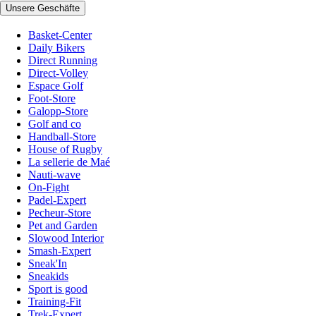
Unsere Geschäfte
Basket-Center
Daily Bikers
Direct Running
Direct-Volley
Espace Golf
Foot-Store
Galopp-Store
Golf and co
Handball-Store
House of Rugby
La sellerie de Maé
Nauti-wave
On-Fight
Padel-Expert
Pecheur-Store
Pet and Garden
Slowood Interior
Smash-Expert
Sneak'In
Sneakids
Sport is good
Training-Fit
Trek-Expert