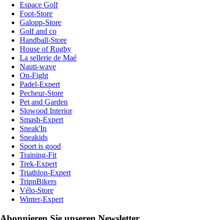
Espace Golf
Foot-Store
Galopp-Store
Golf and co
Handball-Store
House of Rugby
La sellerie de Maé
Nauti-wave
On-Fight
Padel-Expert
Pecheur-Store
Pet and Garden
Slowood Interior
Smash-Expert
Sneak'In
Sneakids
Sport is good
Training-Fit
Trek-Expert
Triathlon-Expert
TripnBikers
Vélo-Store
Winter-Expert
Abonnieren Sie unseren Newsletter