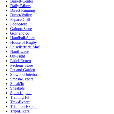
Basket-Center
Daily Bikers
Direct Running
Direct-Volley
Espace Golf
Foot-Store
Galopp-Store
Golf and co
Handball-Store
House of Rugby
La sellerie de Maé
Nauti-wave
On-Fight
Padel-Expert
Pecheur-Store
Pet and Garden
Slowood Interior
Smash-Expert
Sneak'In
Sneakids
Sport is good
Training-Fit
Trek-Expert
Triathlon-Expert
TripnBikers