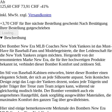
Ab
125,60 CHF
73,91 CHF
-41%
inkl. MwSt. zzgl.
Versandkosten
+3,70 CHF
für Ihre nächste Bestellung geschenkt
Nach Bestätigung
Ihrer Bestellung gutgeschrieben
Loading...
Beschreibung
Der Bomber New Era MLB Coaches New York Yankees ist das Must-
Have für Baseball-Fans und Modebegeisterte, die ihre Leidenschaft für
die New York Yankees zeigen möchten. Hergestellt von der
renommierten Marke New Era, die für ihre hochwertigen Produkte
bekannt ist, verbindet dieser Bomber Komfort und zeitlosen Stil.
Im Stil von Baseball-Kabinen entworfen, bietet dieser Bomber einen
eleganten Schnitt, der sich an jede Silhouette anpasst. Sein ikonisches
Design zeigt das Logo der Yankees dezent, sodass jede Trägerin und
jeder Träger ihre Treue zum Team zeigen kann, während sie
gleichzeitig modisch bleibt. Der Bomber vermittelt auch ein
angenehmes Hautgefühl, dank sorgfältig ausgewählter Materialien, die
maximalen Komfort den ganzen Tag über gewährleisten.
Hier sind einige bemerkenswerte Merkmale des Bombers New Era