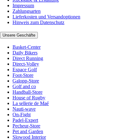
Impressum
Zahlungsarten
Lieferkosten und Versandoptionen
Hinweis zum Datenschutz
Unsere Geschäfte
Basket-Center
Daily Bikers
Direct Running
Direct-Volley
Espace Golf
Foot-Store
Galopp-Store
Golf and co
Handball-Store
House of Rugby
La sellerie de Maé
Nauti-wave
On-Fight
Padel-Expert
Pecheur-Store
Pet and Garden
Slowood Interior