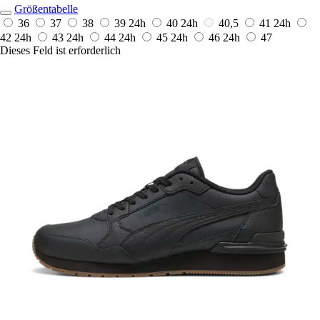
Größentabelle
36
37
38
39
24h
40
24h
40,5
41
24h
42
24h
43
24h
44
24h
45
24h
46
24h
47
Dieses Feld ist erforderlich