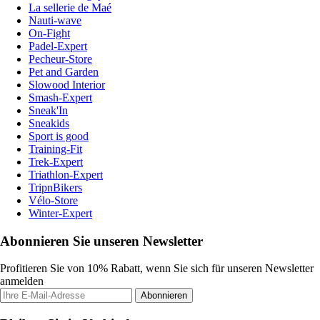
La sellerie de Maé
Nauti-wave
On-Fight
Padel-Expert
Pecheur-Store
Pet and Garden
Slowood Interior
Smash-Expert
Sneak'In
Sneakids
Sport is good
Training-Fit
Trek-Expert
Triathlon-Expert
TripnBikers
Vélo-Store
Winter-Expert
Abonnieren Sie unseren Newsletter
Profitieren Sie von 10% Rabatt, wenn Sie sich für unseren Newsletter
anmelden
Abonnieren