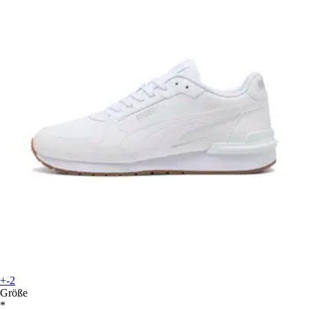
+-2
Größe
*