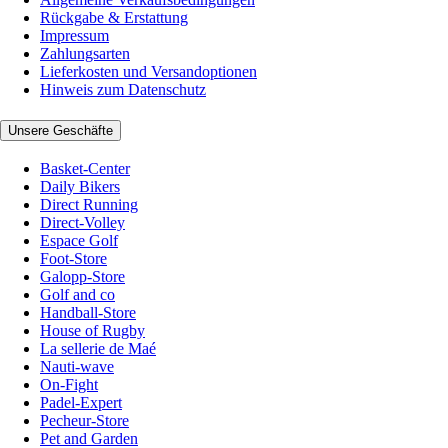
Rückgabe & Erstattung
Impressum
Zahlungsarten
Lieferkosten und Versandoptionen
Hinweis zum Datenschutz
Unsere Geschäfte
Basket-Center
Daily Bikers
Direct Running
Direct-Volley
Espace Golf
Foot-Store
Galopp-Store
Golf and co
Handball-Store
House of Rugby
La sellerie de Maé
Nauti-wave
On-Fight
Padel-Expert
Pecheur-Store
Pet and Garden