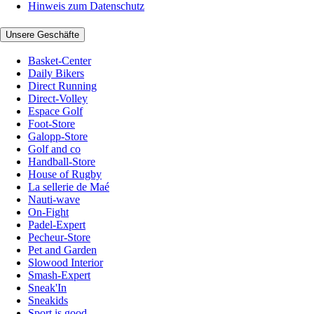
Hinweis zum Datenschutz
Unsere Geschäfte
Basket-Center
Daily Bikers
Direct Running
Direct-Volley
Espace Golf
Foot-Store
Galopp-Store
Golf and co
Handball-Store
House of Rugby
La sellerie de Maé
Nauti-wave
On-Fight
Padel-Expert
Pecheur-Store
Pet and Garden
Slowood Interior
Smash-Expert
Sneak'In
Sneakids
Sport is good