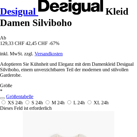
Desigual
Kleid
Damen Silviboho
Ab
129,33 CHF
42,45 CHF
-67%
inkl. MwSt. zzgl.
Versandkosten
Adoptieren Sie Kühnheit und Eleganz mit dem Damenkleid Desigual
Silviboho, einem unverzichtbaren Teil der modernen und stilvollen
Garderobe.
Größe
*
Größentabelle
XS
24h
S
24h
M
24h
L
24h
XL
24h
Dieses Feld ist erforderlich