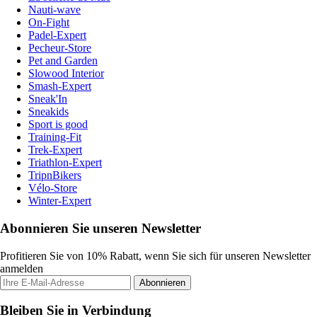
Nauti-wave
On-Fight
Padel-Expert
Pecheur-Store
Pet and Garden
Slowood Interior
Smash-Expert
Sneak'In
Sneakids
Sport is good
Training-Fit
Trek-Expert
Triathlon-Expert
TripnBikers
Vélo-Store
Winter-Expert
Abonnieren Sie unseren Newsletter
Profitieren Sie von 10% Rabatt, wenn Sie sich für unseren Newsletter
anmelden
Abonnieren
Bleiben Sie in Verbindung