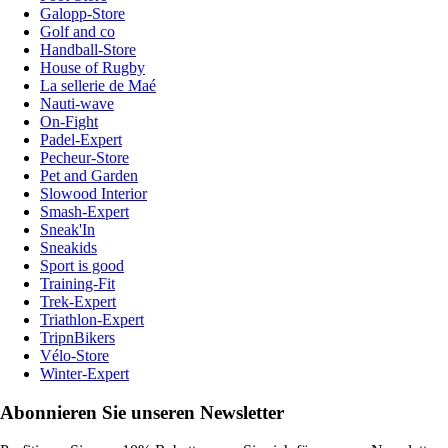
Galopp-Store
Golf and co
Handball-Store
House of Rugby
La sellerie de Maé
Nauti-wave
On-Fight
Padel-Expert
Pecheur-Store
Pet and Garden
Slowood Interior
Smash-Expert
Sneak'In
Sneakids
Sport is good
Training-Fit
Trek-Expert
Triathlon-Expert
TripnBikers
Vélo-Store
Winter-Expert
Abonnieren Sie unseren Newsletter