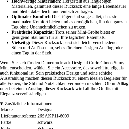
Hochwertige Materialien:
Hergestellt aus langlebigen
Materialien, garantiert dieser Rucksack eine lange Lebensdauer
und bleibt dabei leicht und einfach zu tragen.
Optimaler Komfort:
Die Träger sind so gestaltet, dass sie
maximalen Komfort bieten und es ermöglichen, ihn den ganzen
Tag ohne Unannehmlichkeiten zu tragen.
Praktische Kapazität:
Trotz seiner Mini-Größe bietet er
genügend Stauraum für all Ihre täglichen Essentials.
Vielseitig:
Dieser Rucksack passt sich leicht verschiedenen
Stilen und Anlässen an, sei es für einen lässigen Ausflug oder
einen Tag in der Stadt.
Wenn Sie sich für den Damenrucksack Desigual Curio Choco Sumy
Mini entscheiden, wählen Sie ein Accessoire, das sowohl trendig als
auch funktional ist. Sein praktisches Design und seine schicke
Ausstrahlung machen diesen Rucksack zu einem idealen Begleiter für
alle Frauen, die Stil und Nützlichkeit verbinden möchten. Ob im Alltag
oder bei einem Ausflug, dieser Rucksack wird all Ihre Outfits mit
Eleganz vervollständigen.
Zusätzliche Informationen
Marke
Desigual
Lieferantenreferenz
26SAKP11-6009
Farbe
schwarz
Farbe
Schwarz