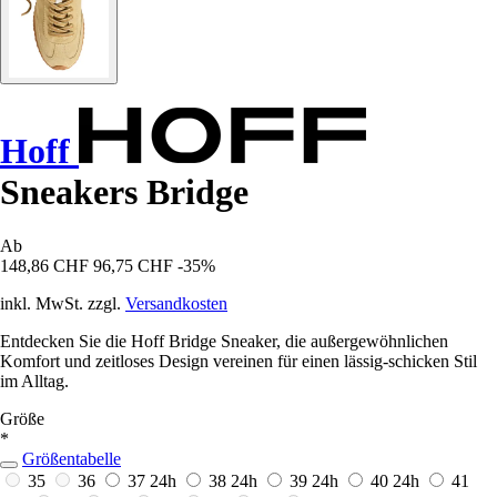
Hoff
Sneakers Bridge
Ab
148,86 CHF
96,75 CHF
-35%
inkl. MwSt. zzgl.
Versandkosten
Entdecken Sie die Hoff Bridge Sneaker, die außergewöhnlichen
Komfort und zeitloses Design vereinen für einen lässig-schicken Stil
im Alltag.
Größe
*
Größentabelle
35
36
37
24h
38
24h
39
24h
40
24h
41