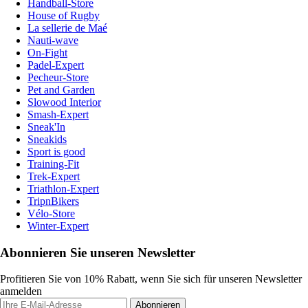
Handball-Store
House of Rugby
La sellerie de Maé
Nauti-wave
On-Fight
Padel-Expert
Pecheur-Store
Pet and Garden
Slowood Interior
Smash-Expert
Sneak'In
Sneakids
Sport is good
Training-Fit
Trek-Expert
Triathlon-Expert
TripnBikers
Vélo-Store
Winter-Expert
Abonnieren Sie unseren Newsletter
Profitieren Sie von 10% Rabatt, wenn Sie sich für unseren Newsletter
anmelden
Abonnieren