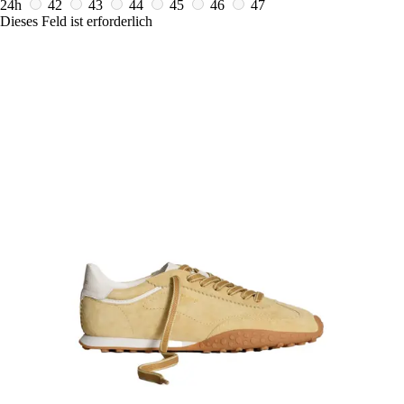
24h
42
43
44
45
46
47
Dieses Feld ist erforderlich