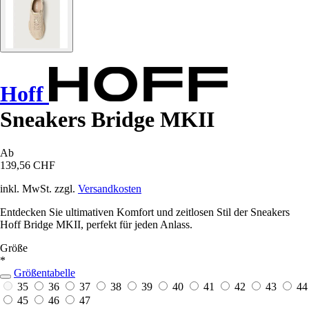
Hoff
Sneakers Bridge MKII
Ab
139,56 CHF
inkl. MwSt. zzgl.
Versandkosten
Entdecken Sie ultimativen Komfort und zeitlosen Stil der Sneakers
Hoff Bridge MKII, perfekt für jeden Anlass.
Größe
*
Größentabelle
35
36
37
38
39
40
41
42
43
44
45
46
47