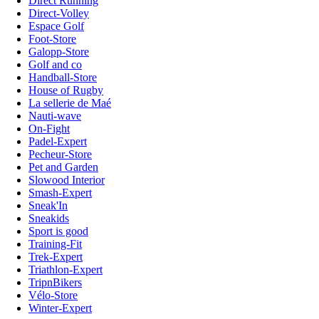
Direct Running
Direct-Volley
Espace Golf
Foot-Store
Galopp-Store
Golf and co
Handball-Store
House of Rugby
La sellerie de Maé
Nauti-wave
On-Fight
Padel-Expert
Pecheur-Store
Pet and Garden
Slowood Interior
Smash-Expert
Sneak'In
Sneakids
Sport is good
Training-Fit
Trek-Expert
Triathlon-Expert
TripnBikers
Vélo-Store
Winter-Expert