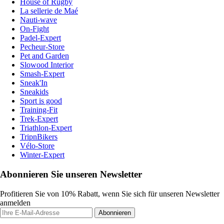
House of Rugby
La sellerie de Maé
Nauti-wave
On-Fight
Padel-Expert
Pecheur-Store
Pet and Garden
Slowood Interior
Smash-Expert
Sneak'In
Sneakids
Sport is good
Training-Fit
Trek-Expert
Triathlon-Expert
TripnBikers
Vélo-Store
Winter-Expert
Abonnieren Sie unseren Newsletter
Profitieren Sie von 10% Rabatt, wenn Sie sich für unseren Newsletter
anmelden
Abonnieren