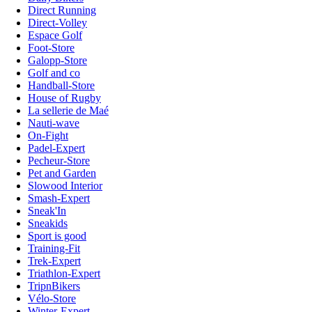
Direct Running
Direct-Volley
Espace Golf
Foot-Store
Galopp-Store
Golf and co
Handball-Store
House of Rugby
La sellerie de Maé
Nauti-wave
On-Fight
Padel-Expert
Pecheur-Store
Pet and Garden
Slowood Interior
Smash-Expert
Sneak'In
Sneakids
Sport is good
Training-Fit
Trek-Expert
Triathlon-Expert
TripnBikers
Vélo-Store
Winter-Expert