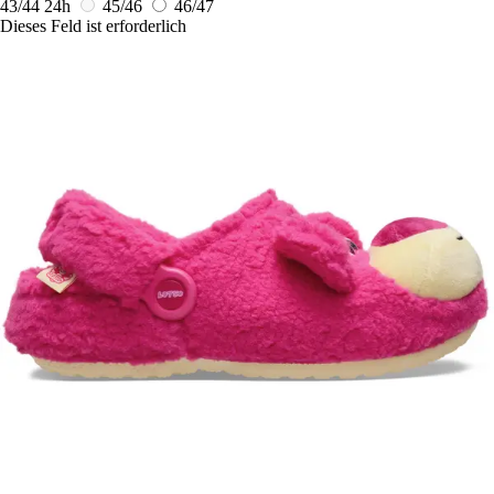
43/44
24h
45/46
46/47
Dieses Feld ist erforderlich