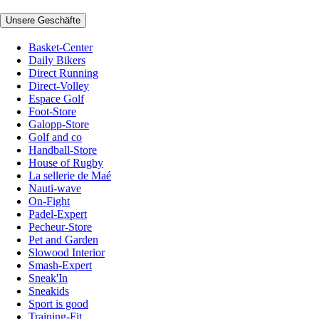
Unsere Geschäfte
Basket-Center
Daily Bikers
Direct Running
Direct-Volley
Espace Golf
Foot-Store
Galopp-Store
Golf and co
Handball-Store
House of Rugby
La sellerie de Maé
Nauti-wave
On-Fight
Padel-Expert
Pecheur-Store
Pet and Garden
Slowood Interior
Smash-Expert
Sneak'In
Sneakids
Sport is good
Training-Fit