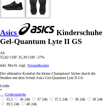
Asics
Kinderschuhe
Gel-Quantum Lyte II GS
Ab
55,82 CHF
35,39 CHF
-37%
inkl. MwSt. zzgl.
Versandkosten
Der ultimative Komfort für kleine Champions! Sicher durch die
Straßen mit dem Schuh Asics Gel-Quantum Lyte II GS.
Größe
*
Größentabelle
35,5
36
24h
37
24h
37,5
24h
38
24h
39
24h
39,5
24h
40
24h