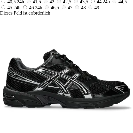
40,5
24h
41,5
42
42,5
43,5
44
24h
44,5
45
24h
46
24h
46,5
47
48
49
Dieses Feld ist erforderlich