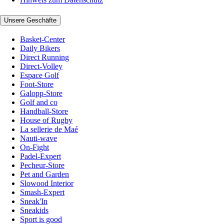
Unsere Geschäfte
Basket-Center
Daily Bikers
Direct Running
Direct-Volley
Espace Golf
Foot-Store
Galopp-Store
Golf and co
Handball-Store
House of Rugby
La sellerie de Maé
Nauti-wave
On-Fight
Padel-Expert
Pecheur-Store
Pet and Garden
Slowood Interior
Smash-Expert
Sneak'In
Sneakids
Sport is good