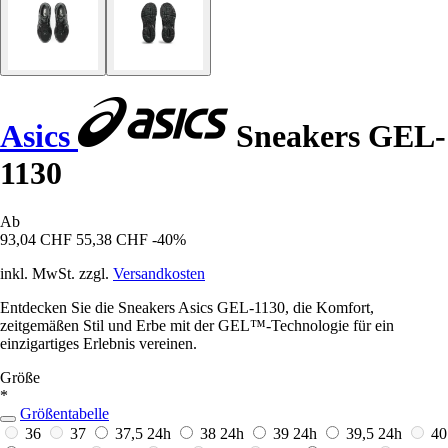
Asics
Sneakers GEL-
1130
Ab
93,04 CHF
55,38 CHF
-40%
inkl. MwSt. zzgl.
Versandkosten
Entdecken Sie die Sneakers Asics GEL-1130, die Komfort,
zeitgemäßen Stil und Erbe mit der GEL™-Technologie für ein
einzigartiges Erlebnis vereinen.
Größe
*
Größentabelle
36
37
37,5
24h
38
24h
39
24h
39,5
24h
40