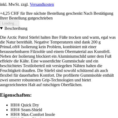
inkl. MwSt. zzgl.
Versandkosten
+4,25 CHF
für Ihre nächste Bestellung geschenkt
Nach Bestätigung
Ihrer Bestellung gutgeschrieben
Loading...
Beschreibung
Die Arctic Patrol Stiefel halten Ihre Füße trocken und warm, egal was
die Natur bereithält. Negative Temperaturen sind dank 200 g
PrimaLoft® Isolierung kein Problem, kombiniert mit einer
herausnehmbaren Filzsohle und einem Obermaterial aus Kunstfell.
Neben der Isolierung blockiert ein Aluminiumschild unter dem Fuß
effektiv die Kälte. Eine wasserdichte Gummischale und ein
beschichtetes Textiloberteil mit versiegelten Nähten halten die
Feuchtigkeit draußen. Die Stiefel sind sowohl schützend als auch
flexibel für dauerhaften Komfort. Die profilierte Gummisohle enthält
zwei unserer robustesten Grip-Technologien und bietet
ausgezeichneten Halt auf rutschigen Oberflächen.
Eigenschaften:
HH® Quick Dry
HH® Seam-Shield
HH® Max-Comfort Insole