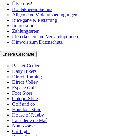
Über uns?
Kontaktieren Sie uns
Allgemeine Verkaufsbedingungen
Rückgabe & Erstattung
Impressum
Zahlungsarten
Lieferkosten und Versandoptionen
Hinweis zum Datenschutz
Unsere Geschäfte
Basket-Center
Daily Bikers
Direct Running
Direct-Volley
Espace Golf
Foot-Store
Galopp-Store
Golf and co
Handball-Store
House of Rugby
La sellerie de Maé
Nauti-wave
On-Fight