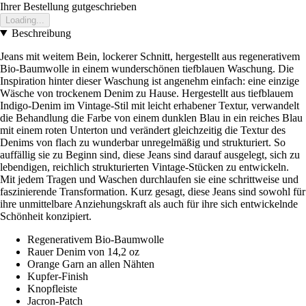
Ihrer Bestellung gutgeschrieben
Loading...
Beschreibung
Jeans mit weitem Bein, lockerer Schnitt, hergestellt aus regenerativem
Bio-Baumwolle in einem wunderschönen tiefblauen Waschung. Die
Inspiration hinter dieser Waschung ist angenehm einfach: eine einzige
Wäsche von trockenem Denim zu Hause. Hergestellt aus tiefblauem
Indigo-Denim im Vintage-Stil mit leicht erhabener Textur, verwandelt
die Behandlung die Farbe von einem dunklen Blau in ein reiches Blau
mit einem roten Unterton und verändert gleichzeitig die Textur des
Denims von flach zu wunderbar unregelmäßig und strukturiert. So
auffällig sie zu Beginn sind, diese Jeans sind darauf ausgelegt, sich zu
lebendigen, reichlich strukturierten Vintage-Stücken zu entwickeln.
Mit jedem Tragen und Waschen durchlaufen sie eine schrittweise und
faszinierende Transformation. Kurz gesagt, diese Jeans sind sowohl für
ihre unmittelbare Anziehungskraft als auch für ihre sich entwickelnde
Schönheit konzipiert.
Regenerativem Bio-Baumwolle
Rauer Denim von 14,2 oz
Orange Garn an allen Nähten
Kupfer-Finish
Knopfleiste
Jacron-Patch