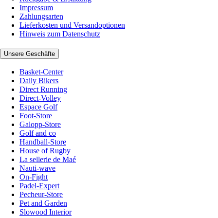
Impressum
Zahlungsarten
Lieferkosten und Versandoptionen
Hinweis zum Datenschutz
Unsere Geschäfte
Basket-Center
Daily Bikers
Direct Running
Direct-Volley
Espace Golf
Foot-Store
Galopp-Store
Golf and co
Handball-Store
House of Rugby
La sellerie de Maé
Nauti-wave
On-Fight
Padel-Expert
Pecheur-Store
Pet and Garden
Slowood Interior