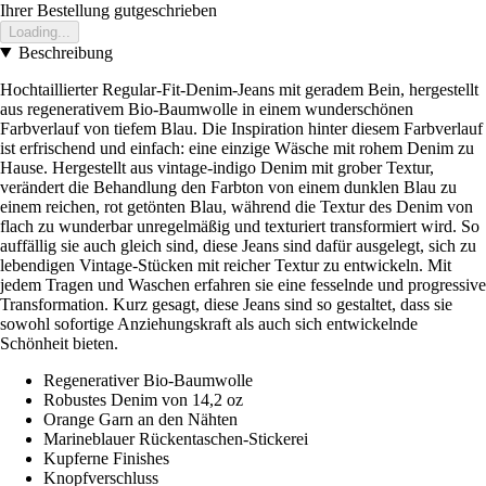
Ihrer Bestellung gutgeschrieben
Loading...
Beschreibung
Hochtaillierter Regular-Fit-Denim-Jeans mit geradem Bein, hergestellt
aus regenerativem Bio-Baumwolle in einem wunderschönen
Farbverlauf von tiefem Blau. Die Inspiration hinter diesem Farbverlauf
ist erfrischend und einfach: eine einzige Wäsche mit rohem Denim zu
Hause. Hergestellt aus vintage-indigo Denim mit grober Textur,
verändert die Behandlung den Farbton von einem dunklen Blau zu
einem reichen, rot getönten Blau, während die Textur des Denim von
flach zu wunderbar unregelmäßig und texturiert transformiert wird. So
auffällig sie auch gleich sind, diese Jeans sind dafür ausgelegt, sich zu
lebendigen Vintage-Stücken mit reicher Textur zu entwickeln. Mit
jedem Tragen und Waschen erfahren sie eine fesselnde und progressive
Transformation. Kurz gesagt, diese Jeans sind so gestaltet, dass sie
sowohl sofortige Anziehungskraft als auch sich entwickelnde
Schönheit bieten.
Regenerativer Bio-Baumwolle
Robustes Denim von 14,2 oz
Orange Garn an den Nähten
Marineblauer Rückentaschen-Stickerei
Kupferne Finishes
Knopfverschluss