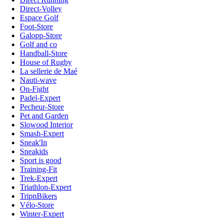
Direct-Volley
Espace Golf
Foot-Store
Galopp-Store
Golf and co
Handball-Store
House of Rugby
La sellerie de Maé
Nauti-wave
On-Fight
Padel-Expert
Pecheur-Store
Pet and Garden
Slowood Interior
Smash-Expert
Sneak'In
Sneakids
Sport is good
Training-Fit
Trek-Expert
Triathlon-Expert
TripnBikers
Vélo-Store
Winter-Expert