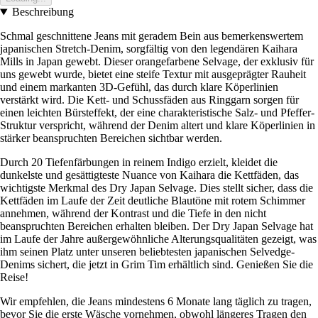
Beschreibung
Schmal geschnittene Jeans mit geradem Bein aus bemerkenswertem
japanischen Stretch-Denim, sorgfältig von den legendären Kaihara
Mills in Japan gewebt. Dieser orangefarbene Selvage, der exklusiv für
uns gewebt wurde, bietet eine steife Textur mit ausgeprägter Rauheit
und einem markanten 3D-Gefühl, das durch klare Köperlinien
verstärkt wird. Die Kett- und Schussfäden aus Ringgarn sorgen für
einen leichten Bürsteffekt, der eine charakteristische Salz- und Pfeffer-
Struktur verspricht, während der Denim altert und klare Köperlinien in
stärker beanspruchten Bereichen sichtbar werden.
Durch 20 Tiefenfärbungen in reinem Indigo erzielt, kleidet die
dunkelste und gesättigteste Nuance von Kaihara die Kettfäden, das
wichtigste Merkmal des Dry Japan Selvage. Dies stellt sicher, dass die
Kettfäden im Laufe der Zeit deutliche Blautöne mit rotem Schimmer
annehmen, während der Kontrast und die Tiefe in den nicht
beanspruchten Bereichen erhalten bleiben. Der Dry Japan Selvage hat
im Laufe der Jahre außergewöhnliche Alterungsqualitäten gezeigt, was
ihm seinen Platz unter unseren beliebtesten japanischen Selvedge-
Denims sichert, die jetzt in Grim Tim erhältlich sind. Genießen Sie die
Reise!
Wir empfehlen, die Jeans mindestens 6 Monate lang täglich zu tragen,
bevor Sie die erste Wäsche vornehmen, obwohl längeres Tragen den