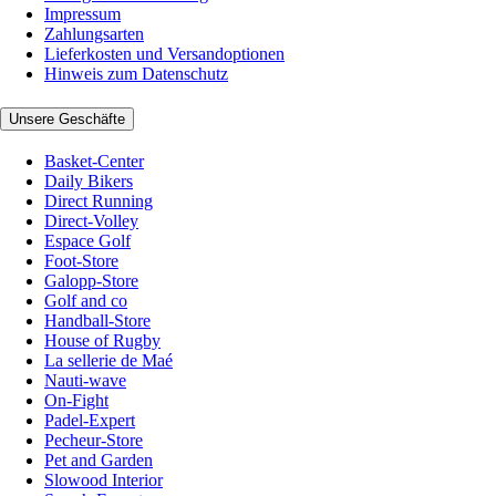
Impressum
Zahlungsarten
Lieferkosten und Versandoptionen
Hinweis zum Datenschutz
Unsere Geschäfte
Basket-Center
Daily Bikers
Direct Running
Direct-Volley
Espace Golf
Foot-Store
Galopp-Store
Golf and co
Handball-Store
House of Rugby
La sellerie de Maé
Nauti-wave
On-Fight
Padel-Expert
Pecheur-Store
Pet and Garden
Slowood Interior