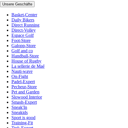
Unsere Geschäfte
Basket-Center
Daily Bikers
Direct Running
Direct-Volley
Espace Golf
Foot-Store
Galopp-Store
Golf and co
Handball-Store
House of Rugby
La sellerie de Maé
Nauti-wave
On-Fight
Padel-Expert
Pecheur-Store
Pet and Garden
Slowood Interior
Smash-Expert
Sneak'In
Sneakids
Sport is good
Training-Fit
Trek-Expert