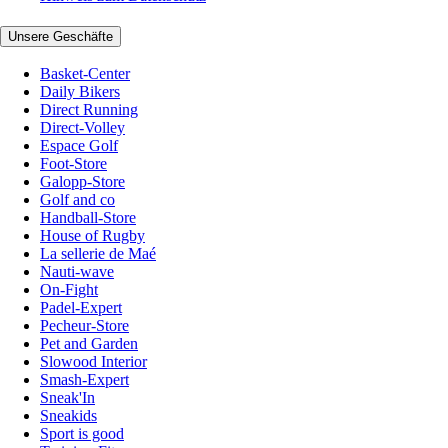
Unsere Geschäfte
Basket-Center
Daily Bikers
Direct Running
Direct-Volley
Espace Golf
Foot-Store
Galopp-Store
Golf and co
Handball-Store
House of Rugby
La sellerie de Maé
Nauti-wave
On-Fight
Padel-Expert
Pecheur-Store
Pet and Garden
Slowood Interior
Smash-Expert
Sneak'In
Sneakids
Sport is good