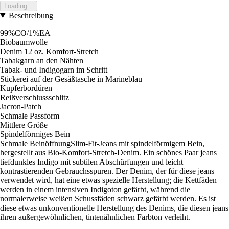
Loading...
Beschreibung
99%CO/1%EA
Biobaumwolle
Denim 12 oz. Komfort-Stretch
Tabakgarn an den Nähten
Tabak- und Indigogarn im Schritt
Stickerei auf der Gesäßtasche in Marineblau
Kupferbordüren
Reißverschlussschlitz
Jacron-Patch
Schmale Passform
Mittlere Größe
Spindelförmiges Bein
Schmale BeinöffnungSlim-Fit-Jeans mit spindelförmigem Bein,
hergestellt aus Bio-Komfort-Stretch-Denim. Ein schönes Paar jeans
tiefdunkles Indigo mit subtilen Abschürfungen und leicht
kontrastierenden Gebrauchsspuren. Der Denim, der für diese jeans
verwendet wird, hat eine etwas spezielle Herstellung; die Kettfäden
werden in einem intensiven Indigoton gefärbt, während die
normalerweise weißen Schussfäden schwarz gefärbt werden. Es ist
diese etwas unkonventionelle Herstellung des Denims, die diesen jeans
ihren außergewöhnlichen, tintenähnlichen Farbton verleiht.