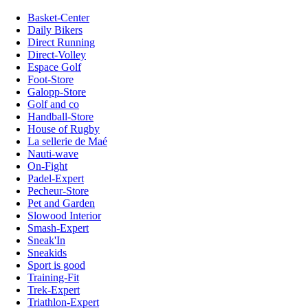
Basket-Center
Daily Bikers
Direct Running
Direct-Volley
Espace Golf
Foot-Store
Galopp-Store
Golf and co
Handball-Store
House of Rugby
La sellerie de Maé
Nauti-wave
On-Fight
Padel-Expert
Pecheur-Store
Pet and Garden
Slowood Interior
Smash-Expert
Sneak'In
Sneakids
Sport is good
Training-Fit
Trek-Expert
Triathlon-Expert