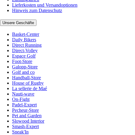
Lieferkosten und Versandoptionen
Hinweis zum Datenschutz
Unsere Geschäfte
Basket-Center
Daily Bikers
Direct Running
Direct-Volley
Espace Golf
Foot-Store
Galopp-Store
Golf and co
Handball-Store
House of Rugby
La sellerie de Maé
Nauti-wave
On-Fight
Padel-Expert
Pecheur-Store
Pet and Garden
Slowood Interior
Smash-Expert
Sneak'In