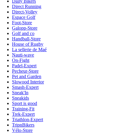
Daily Bikers
Direct Running
Direct-Volley
Espace Golf
Foot-Store
Galopp-Store
Golf and co
Handball-Store
House of Rugby
La sellerie de Maé
Nauti-wave
On-Fight
Padel-Expert
Pecheur-Store
Pet and Garden
Slowood Interior
Smash-Expert
Sneak'In
Sneakids
Sport is good
Training-Fit
Trek-Expert
Triathlon-Expert
TripnBikers
Vélo-Store