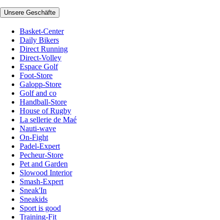
Unsere Geschäfte
Basket-Center
Daily Bikers
Direct Running
Direct-Volley
Espace Golf
Foot-Store
Galopp-Store
Golf and co
Handball-Store
House of Rugby
La sellerie de Maé
Nauti-wave
On-Fight
Padel-Expert
Pecheur-Store
Pet and Garden
Slowood Interior
Smash-Expert
Sneak'In
Sneakids
Sport is good
Training-Fit