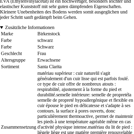
EVA (Ethylenvinylacetat) ist ein hochwertiger, besonders leichter und
elastischer Kunststoff mit sehr guten dämpfenden Eigenschaften.
Kleinere Unebenheiten des Bodens werden somit ausgeglichen und
jeder Schritt sanft gedämpft beim Gehen.
Zusätzliche Informationen
Marke
Birkenstock
Farbe
schwarz
Farbe
Schwarz
Geschlecht
Frau
Altersgruppe
Erwachsene
Sortiment
Santa Clarita
matériau supérieur : cuir naturelil s'agit
généralement d'un cuir lisse qui est parfois foulé.
ce type de cuir offre de nombreux atouts :
respirabilité, ajustement à la forme du pied et
durabilité.semelle intérieure: semelle de propretéla
semelle de propreté hypoallergénique et flexible en
cuir épouse le pied en délicatesse et s'adapte à ses
contours. la surface à pores ouverts, donc
particulièrement thermoactive, permet de maintenir
les pieds à une température agréable même en cas
Zusammensetzung
d'activité physique intense.matériau du lit de pied :
liègele liège est une matière première renouvelable