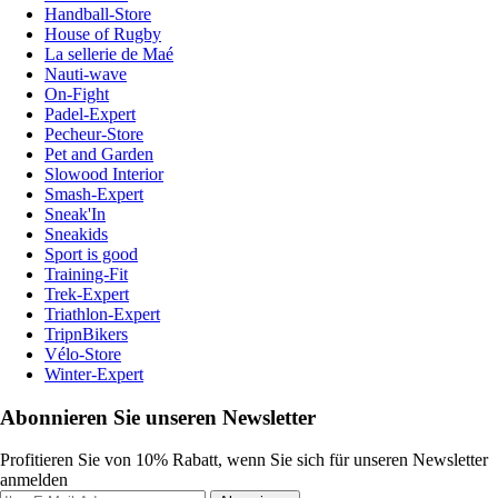
Handball-Store
House of Rugby
La sellerie de Maé
Nauti-wave
On-Fight
Padel-Expert
Pecheur-Store
Pet and Garden
Slowood Interior
Smash-Expert
Sneak'In
Sneakids
Sport is good
Training-Fit
Trek-Expert
Triathlon-Expert
TripnBikers
Vélo-Store
Winter-Expert
Abonnieren Sie unseren Newsletter
Profitieren Sie von 10% Rabatt, wenn Sie sich für unseren Newsletter
anmelden