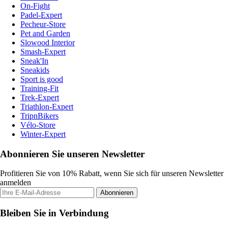
On-Fight
Padel-Expert
Pecheur-Store
Pet and Garden
Slowood Interior
Smash-Expert
Sneak'In
Sneakids
Sport is good
Training-Fit
Trek-Expert
Triathlon-Expert
TripnBikers
Vélo-Store
Winter-Expert
Abonnieren Sie unseren Newsletter
Profitieren Sie von 10% Rabatt, wenn Sie sich für unseren Newsletter
anmelden
Abonnieren
Bleiben Sie in Verbindung