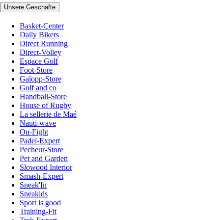
Unsere Geschäfte
Basket-Center
Daily Bikers
Direct Running
Direct-Volley
Espace Golf
Foot-Store
Galopp-Store
Golf and co
Handball-Store
House of Rugby
La sellerie de Maé
Nauti-wave
On-Fight
Padel-Expert
Pecheur-Store
Pet and Garden
Slowood Interior
Smash-Expert
Sneak'In
Sneakids
Sport is good
Training-Fit