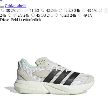
*
Größentabelle
38 2/3
24h
41 1/3
42
24h
42 2/3
24h
43 1/3
44
24h
44 2/3
24h
45 1/3
24h
46 2/3
24h
49 1/3
Dieses Feld ist erforderlich