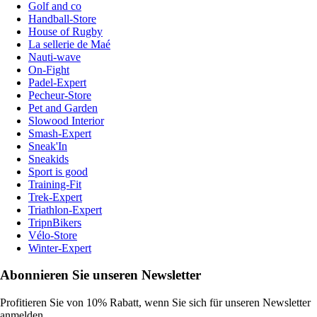
Golf and co
Handball-Store
House of Rugby
La sellerie de Maé
Nauti-wave
On-Fight
Padel-Expert
Pecheur-Store
Pet and Garden
Slowood Interior
Smash-Expert
Sneak'In
Sneakids
Sport is good
Training-Fit
Trek-Expert
Triathlon-Expert
TripnBikers
Vélo-Store
Winter-Expert
Abonnieren Sie unseren Newsletter
Profitieren Sie von 10% Rabatt, wenn Sie sich für unseren Newsletter
anmelden