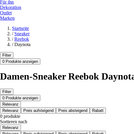
Für ihn
Dekoration
Outlet
Marken
Startseite
/
Sneaker
/
Reebok
/
Daynota
Filter
0 Produkte anzeigen
Damen-Sneaker Reebok Daynota 
Filter
0 Produkte anzeigen
Relevanz
Relevanz
Preis aufsteigend
Preis absteigend
Rabatt
0 produkte
Sortieren nach
Relevanz
Relevanz
Preis aufsteigend
Preis absteigend
Rabatt