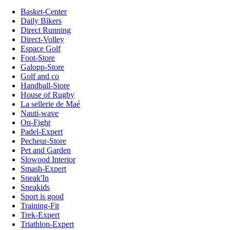
Basket-Center
Daily Bikers
Direct Running
Direct-Volley
Espace Golf
Foot-Store
Galopp-Store
Golf and co
Handball-Store
House of Rugby
La sellerie de Maé
Nauti-wave
On-Fight
Padel-Expert
Pecheur-Store
Pet and Garden
Slowood Interior
Smash-Expert
Sneak'In
Sneakids
Sport is good
Training-Fit
Trek-Expert
Triathlon-Expert