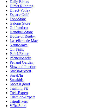
Daily Bikers
Direct Running
Direct-Volley
Espace Golf
Foot-Store
Galopp-Store
Golf and co
Handball-Store
House of Rugby
La sellerie de Maé
Nauti-wave
On-Fight
Padel-Expert
Pecheur-Store
Pet and Garden
Slowood Interior
Smash-Expert
Sneak'In
Sneakids
Sport is good
Training-Fit
Trek-Expert
Triathlon-Expert
TripnBikers
Vélo-Store